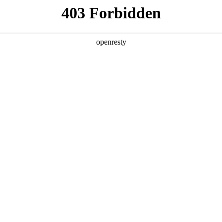
产品及服务
行业解决方案
合作伙伴
投资者关系
NO钱包数码的重要发展战略之一。NO钱包数码在遵从适用的国家和地区法律
、可持续、可信赖的网络安全与隐私保护保障体系，并积极地与有关政府
要性，致力于保护消费者、客户、供应商、合作伙伴、雇