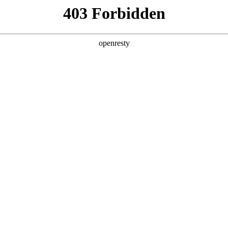
产品及服务
行业解决方案
合作伙伴
投资者关系
技公司的长期深度合作，构建起覆盖企业数字化转型全产业链、全生命
化产品技术镜像。